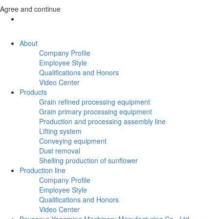
Agree and continue
About
Company Profile
Employee Style
Qualifications and Honors
Video Center
Products
Grain refined processing equipment
Grain primary processing equipment
Production and processing assembly line
Lifting system
Conveying equipment
Dust removal
Shelling production of sunflower
Production line
Company Profile
Employee Style
Qualifications and Honors
Video Center
Bayannur Yongming Machinery Manufacturing Co., Ltd