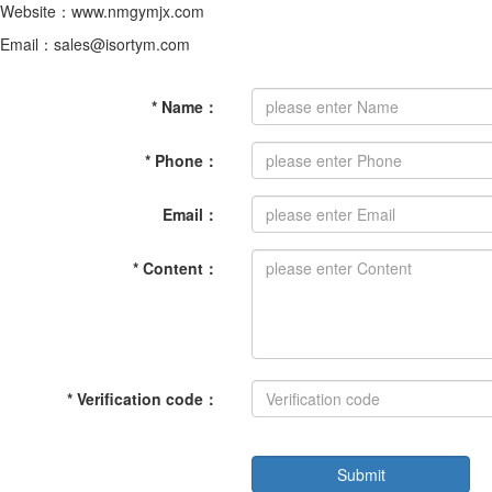
Website：www.nmgymjx.com
Email：sales@isortym.com
*
Name
：
*
Phone
：
Email
：
*
Content
：
*
Verification code
：