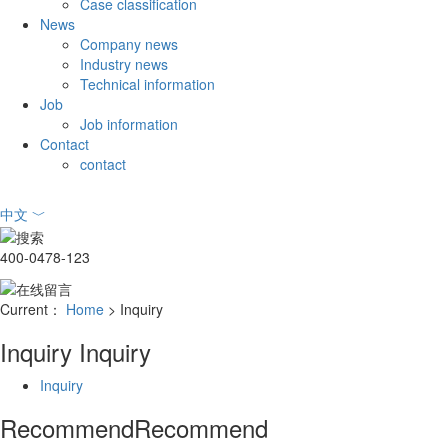
Case classification
News
Company news
Industry news
Technical information
Job
Job information
Contact
contact
中文
﹀
400-0478-123
Current：
Home
> Inquiry
Inquiry
Inquiry
Inquiry
Recommend
Recommend