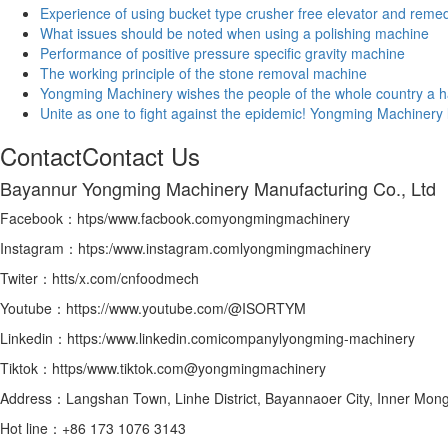
Experience of using bucket type crusher free elevator and rem
What issues should be noted when using a polishing machine
Performance of positive pressure specific gravity machine
The working principle of the stone removal machine
Yongming Machinery wishes the people of the whole country a h
Unite as one to fight against the epidemic! Yongming Machinery 
Contact
Contact Us
Bayannur Yongming Machinery Manufacturing Co., Ltd
Facebook：htps/www.facbook.comyongmingmachinery
Instagram：htps:/www.instagram.comlyongmingmachinery
Twiter：htts/x.com/cnfoodmech
Youtube：https://www.youtube.com/@ISORTYM
Linkedin：https:/www.linkedin.comicompanylyongming-machinery
Tiktok：https/www.tiktok.com@yongmingmachinery
Address：Langshan Town, Linhe District, Bayannaoer City, Inner Mong
Hot line：+86 173 1076 3143