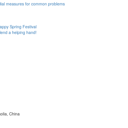
edial measures for common problems
appy Spring Festival
lend a helping hand!
olia, China