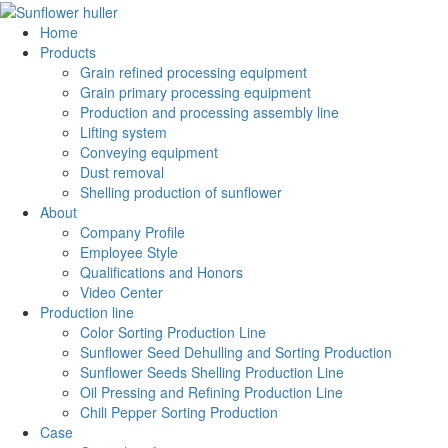
Home
Products
Grain refined processing equipment
Grain primary processing equipment
Production and processing assembly line
Lifting system
Conveying equipment
Dust removal
Shelling production of sunflower
About
Company Profile
Employee Style
Qualifications and Honors
Video Center
Production line
Color Sorting Production Line
Sunflower Seed Dehulling and Sorting Production
Sunflower Seeds Shelling Production Line
Oil Pressing and Refining Production Line
Chili Pepper Sorting Production
Case